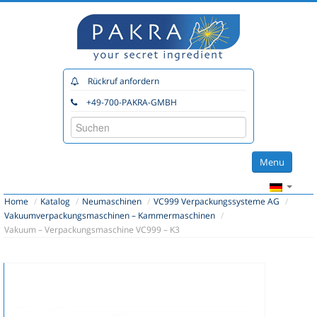
Rückruf anfordern
+49-700-PAKRA-GMBH
Menu
Home
Home
/
Katalog
/
Neumaschinen
/
VC999 Verpackungssysteme AG
/
Katalog
Vakuumverpackungsmaschinen – Kammermaschinen
/
Vakuum – Verpackungsmaschine VC999 – K3
Unsere Partner
Beratung
Planung
Service