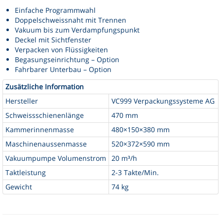
Einfache Programmwahl
Doppelschweissnaht mit Trennen
Vakuum bis zum Verdampfungspunkt
Deckel mit Sichtfenster
Verpacken von Flüssigkeiten
Begasungseinrichtung – Option
Fahrbarer Unterbau – Option
Zusätzliche Information
Hersteller
VC999 Verpackungssysteme AG
Schweissschienenlänge
470 mm
Kammerinnenmasse
480×150×380 mm
Maschinenaussenmasse
520×372×590 mm
Vakuumpumpe Volumenstrom
20 m³/h
Taktleistung
2-3 Takte/Min.
Gewicht
74 kg