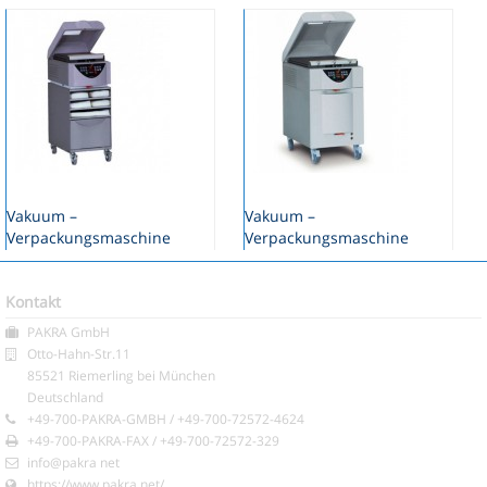
Vakuum –
Vakuum –
Verpackungsmaschine
Verpackungsmaschine
VC999 – K2
VC999 – K4
Kontakt
PAKRA GmbH
Otto-Hahn-Str.11
85521 Riemerling bei München
Deutschland
+49-700-PAKRA-GMBH / +49-700-72572-4624
+49-700-PAKRA-FAX / +49-700-72572-329
info@pakra net
https://www.pakra.net/