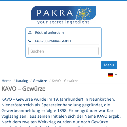
Rückruf anfordern
+49-700-PAKRA-GMBH
Menu
Home
Home
/
Katalog
/
Gewürze
/
KAVO – Gewürze
Katalog
KAVO – Gewürze
Unsere Partner
KAVO – Gewürze wurde im 19. Jahrhundert in Neunkirchen,
Beratung
Niederösterreich als Spezereienhandlung gegründet, die
Gewerbeanmeldung erfolgte 1898. Firmengründer war Karl
Planung
Voglsang sen., aus seinen Initialen sich der Name KAVO ergab.
Service
Nach dem zweiten Weltkrieg wurden nur noch Gewürze