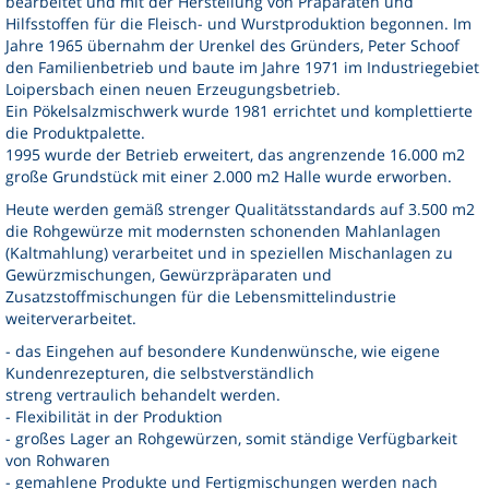
bearbeitet und mit der Herstellung von Präparaten und
Kontakt
Hilfsstoffen für die Fleisch- und Wurstproduktion begonnen. Im
Jahre 1965 übernahm der Urenkel des Gründers, Peter Schoof
den Familienbetrieb und baute im Jahre 1971 im Industriegebiet
Loipersbach einen neuen Erzeugungsbetrieb.
Ein Pökelsalzmischwerk wurde 1981 errichtet und komplettierte
die Produktpalette.
1995 wurde der Betrieb erweitert, das angrenzende 16.000 m2
große Grundstück mit einer 2.000 m2 Halle wurde erworben.
Heute werden gemäß strenger Qualitätsstandards auf 3.500 m2
die Rohgewürze mit modernsten schonenden Mahlanlagen
(Kaltmahlung) verarbeitet und in speziellen Mischanlagen zu
Gewürzmischungen, Gewürzpräparaten und
Zusatzstoffmischungen für die Lebensmittelindustrie
weiterverarbeitet.
- das Eingehen auf besondere Kundenwünsche, wie eigene
Kundenrezepturen, die selbstverständlich
streng vertraulich behandelt werden.
- Flexibilität in der Produktion
- großes Lager an Rohgewürzen, somit ständige Verfügbarkeit
von Rohwaren
- gemahlene Produkte und Fertigmischungen werden nach