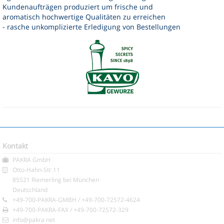
Kundenaufträgen produziert um frische und
aromatisch hochwertige Qualitäten zu erreichen
- rasche unkomplizierte Erledigung von Bestellungen
Kontakt
PAKRA GmbH
Otto-Hahn-Str.11
85521 Riemerling bei München
Deutschland
+49-700-PAKRA-GMBH / +49-700-72572-4624
+49-700-PAKRA-FAX / +49-700-72572-329
info@pakra net