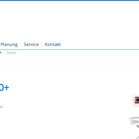
Planung
Service
Kontakt
H
/
Slicer
60+
en