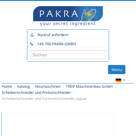
Rückruf anfordern
+49-700-PAKRA-GMBH
Menu
Home
Home
/
Katalog
/
Neumaschinen
/
TREIF Maschinenbau GmbH
/
Katalog
Scheibenschneider und Portionschneider
/
Scheibenschneider und Portionenschneider Jaguar
Unsere Partner
Beratung
Planung
Service