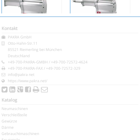
Kontakt
PAKRA GmbH
Scheibenschneider und
Scheibenschneider und
Otto-Hahn-Str.11
Portionenschneider Lion
Portionenschneider Lion
85521 Riemerling bei München
bacon
Deutschland
+49-700-PAKRA-GMBH / +49-700-72572-4624
+49-700-PAKRA-FAX / +49-700-72572-329
info@pakra net
https://www.pakra.net/
Katalog
Neumaschinen
Verschleißteile
Gewürze
Därme
Gebrauchtmaschinen
Ersatzteile