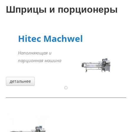
Консалтинг
Шприцы и порционеры
Планирование
Сервис
Hitec Machwel
Контакт
Наполняющая и
парционная машина
детальнее