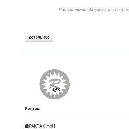
Натуральная оболочка, иску
детальнее
детальнее
Контакт
PAKRA GmbH