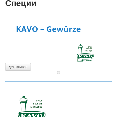
Специи
Консалтинг
Планирование
Сервис
KAVO – Gewürze
Контакт
детальнее