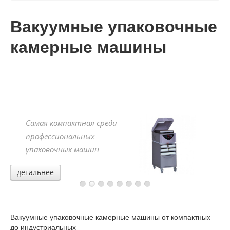
Консалтинг
Вакуумные упаковочные
Планирование
камерные машины
Сервис
Контакт
тная среди
ьных
машин
детальнее
детальнее
детальнее
детальнее
детальнее
детальнее
детальнее
детальнее
Вакуумные упаковочные камерные машины от компактных
до индустриальных